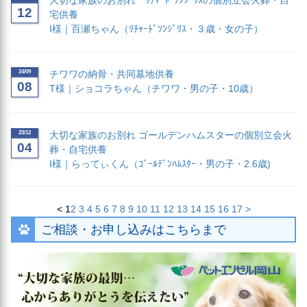
12
宅供養
I様｜百瀬ちゃん（ﾘﾁｬｰﾄﾞｿﾝｼﾞﾘｽ・３歳・女の子）
24/09
チワワの納骨・共同墓地供養
08
T様｜ショコラちゃん（チワワ・男の子・10歳）
23/12
大切な家族のお別れ ゴールデンハムスターの個別立会火
04
葬・自宅供養
I様｜らってぃくん（ｺﾞｰﾙﾃﾞﾝﾊﾑｽﾀｰ・男の子・2.6歳)
<
1
2
3
4
5
6
7
8
9
10
11
12
13
14
15
16
17
>
ご相談・お申し込みはこちらまで