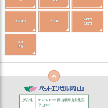
声
ご質問
当館の
共同墓地
ご供養
ご案内
会社
情報
所在地
〒701-1332 岡山県岡山市北区
平山909