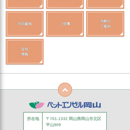
当館の
共同墓地
ご供養
ご案内
会社
情報
所在地
〒701-1332 岡山県岡山市北区
平山909