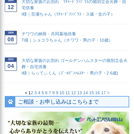
24/09
大切な家族のお別れ ﾘﾁｬｰﾄﾞｿﾝｼﾞﾘｽの個別立会火葬・自
12
宅供養
I様｜百瀬ちゃん（ﾘﾁｬｰﾄﾞｿﾝｼﾞﾘｽ・３歳・女の子）
24/09
チワワの納骨・共同墓地供養
08
T様｜ショコラちゃん（チワワ・男の子・10歳）
23/12
大切な家族のお別れ ゴールデンハムスターの個別立会火
04
葬・自宅供養
I様｜らってぃくん（ｺﾞｰﾙﾃﾞﾝﾊﾑｽﾀｰ・男の子・2.6歳)
<
1
2
3
4
5
6
7
8
9
10
11
12
13
14
15
16
17
>
ご相談・お申し込みはこちらまで