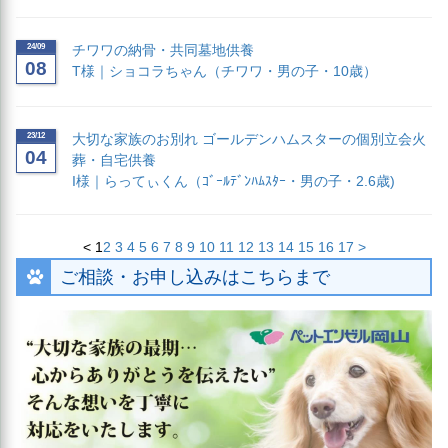
24/09
チワワの納骨・共同墓地供養
08
T様｜ショコラちゃん（チワワ・男の子・10歳）
23/12
大切な家族のお別れ ゴールデンハムスターの個別立会火
04
葬・自宅供養
I様｜らってぃくん（ｺﾞｰﾙﾃﾞﾝﾊﾑｽﾀｰ・男の子・2.6歳)
<
1
2
3
4
5
6
7
8
9
10
11
12
13
14
15
16
17
>
ご相談・お申し込みはこちらまで