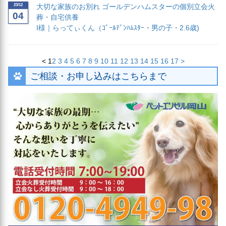
23/12
大切な家族のお別れ ゴールデンハムスターの個別立会火
04
葬・自宅供養
I様｜らってぃくん（ｺﾞｰﾙﾃﾞﾝﾊﾑｽﾀｰ・男の子・2.6歳)
<
1
2
3
4
5
6
7
8
9
10
11
12
13
14
15
16
17
>
ご相談・お申し込みはこちらまで