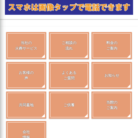
当社の
ご相談の
料金の
火葬サービス
流れ
ご案内
お客様の
よくある
お知らせ
声
ご質問
当館の
共同墓地
ご供養
ご案内
会社
情報