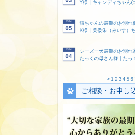
03
Y様｜キャンディちゃん(
17/04
猫ちゃんの最期のお別れ
05
K様｜美倭朱（みいす）ち
17/04
シーズー犬最期のお別れ
04
たっくの母さん様｜たっ
<
1
2
3
4
5
6
ご相談・お申し