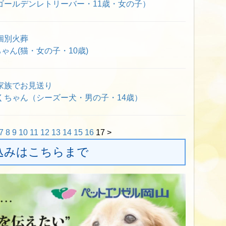
ゴールデンレトリーバー・11歳・女の子）
個別火葬
ゃん(猫・女の子・10歳)
家族でお見送り
くちゃん（シーズー犬・男の子・14歳）
7
8
9
10
11
12
13
14
15
16
17
>
込みはこちらまで