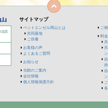
サイトマップ
ペットエンゼル岡山とは
ご相
山市北区
共同墓地
料金
ご供養
共
お客様の声
共
よくあるご質問
ン
自
お知らせ
持
当館のご案内
自
会社情報
ン
個人情報保護方針
ご
各