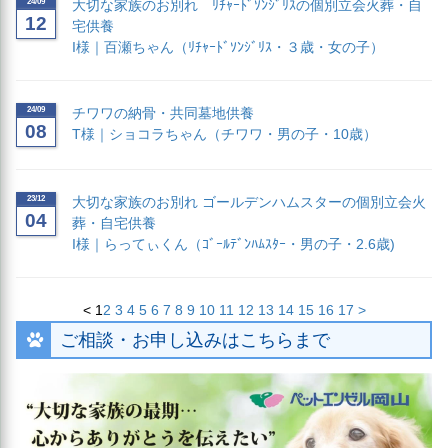
24/09
大切な家族のお別れ ﾘﾁｬｰﾄﾞｿﾝｼﾞﾘｽの個別立会火葬・自
12
宅供養
I様｜百瀬ちゃん（ﾘﾁｬｰﾄﾞｿﾝｼﾞﾘｽ・３歳・女の子）
24/09
チワワの納骨・共同墓地供養
08
T様｜ショコラちゃん（チワワ・男の子・10歳）
23/12
大切な家族のお別れ ゴールデンハムスターの個別立会火
04
葬・自宅供養
I様｜らってぃくん（ｺﾞｰﾙﾃﾞﾝﾊﾑｽﾀｰ・男の子・2.6歳)
<
1
2
3
4
5
6
7
8
9
10
11
12
13
14
15
16
17
>
ご相談・お申し込みはこちらまで