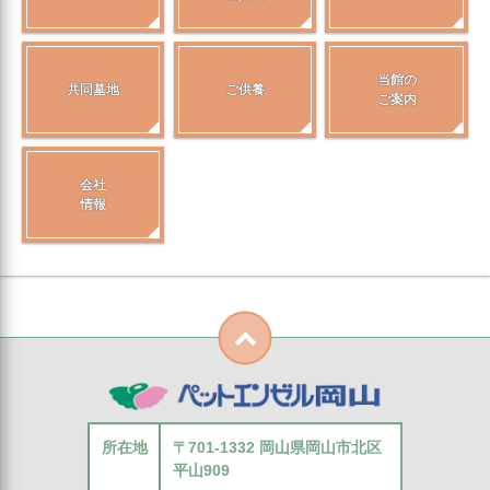
当館の
共同墓地
ご供養
ご案内
会社
情報
所在地
〒701-1332 岡山県岡山市北区
平山909