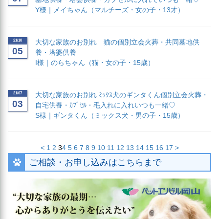
Y様｜メイちゃん（マルチーズ・女の子・13才）
21/10
大切な家族のお別れ 猫の個別立会火葬・共同墓地供
05
養・塔婆供養
I様｜のらちゃん（猫・女の子・15歳）
21/07
大切な家族のお別れ ﾐｯｸｽ犬のギンタくん個別立会火葬・
03
自宅供養・ｶﾌﾟｾﾙ・毛入れに入れいつも一緒♡
S様｜ギンタくん（ミックス犬・男の子・15歳）
<
1
2
3
4
5
6
7
8
9
10
11
12
13
14
15
16
17
>
ご相談・お申し込みはこちらまで