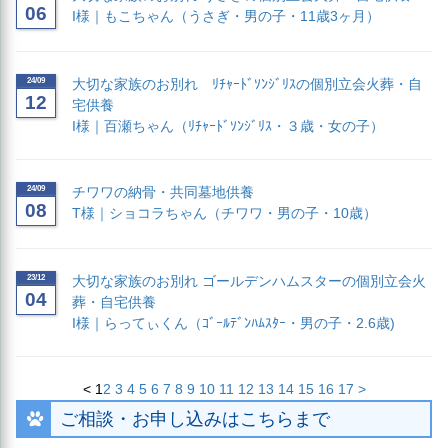
06
I様｜もこちゃん（うさぎ・男の子・11歳3ヶ月）
24/09
大切な家族のお別れ ﾘﾁｬｰﾄﾞｿﾝｼﾞﾘｽの個別立会火葬・自
12
宅供養
I様｜百瀬ちゃん（ﾘﾁｬｰﾄﾞｿﾝｼﾞﾘｽ・３歳・女の子）
24/09
チワワの納骨・共同墓地供養
08
T様｜ショコラちゃん（チワワ・男の子・10歳）
23/12
大切な家族のお別れ ゴールデンハムスターの個別立会火
04
葬・自宅供養
I様｜らってぃくん（ｺﾞｰﾙﾃﾞﾝﾊﾑｽﾀｰ・男の子・2.6歳)
<
1
2
3
4
5
6
7
8
9
10
11
12
13
14
15
16
17
>
ご相談・お申し込みはこちらまで