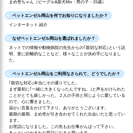
まめ壱ちゃん（ビーグル&柴犬Mix・男の子・15歳）
ペットエンゼル岡山を何でお知りになりましたか？
インターネット,紹介
なぜペットエンゼル岡山を選ばれましたか？
ネットでの情報や動物病院の先生からの｢親切な対応｣という説
明、更に距離的なことなど、様々なことが決め手になりまし
た。
ペットエンゼル岡山をご利用なさられて、どうでしたか？
｢親切な対応｣本当にその通りでした。
まず最初に｢一緒に大きくなったんですね。｣と声をかけられた
ことがとても嬉しかった。２人の子供と同じように愛している
ので、心に響きました。
温かい言葉をかけて下さり、ありがとうございます。
最期の最期、まめ壱が引き合わせてくれた出会いだと思ってい
ます。
お世話になりました。この先もお仕事がんばって下さい。
きっといつかまたお世話になると思います。