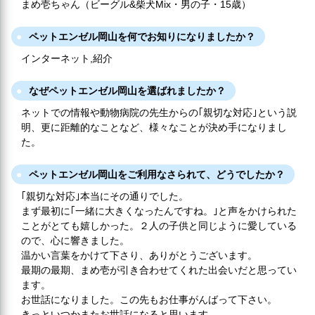
まめ壱ちゃん（ビーグル&柴犬Mix・男の子・15歳）
ペットエンゼル岡山を何でお知りになりましたか？
インターネット,紹介
なぜペットエンゼル岡山を選ばれましたか？
ネットでの情報や動物病院の先生からの｢親切な対応｣という説
明、更に距離的なことなど、様々なことが決め手になりまし
た。
ペットエンゼル岡山をご利用なさられて、どうでしたか？
｢親切な対応｣本当にその通りでした。
まず最初に｢一緒に大きくなったんですね。｣と声をかけられた
ことがとても嬉しかった。２人の子供と同じように愛している
ので、心に響きました。
温かい言葉をかけて下さり、ありがとうございます。
最期の最期、まめ壱が引き合わせてくれた出会いだと思ってい
ます。
お世話になりました。この先もお仕事がんばって下さい。
きっといつかまたお世話になると思います。