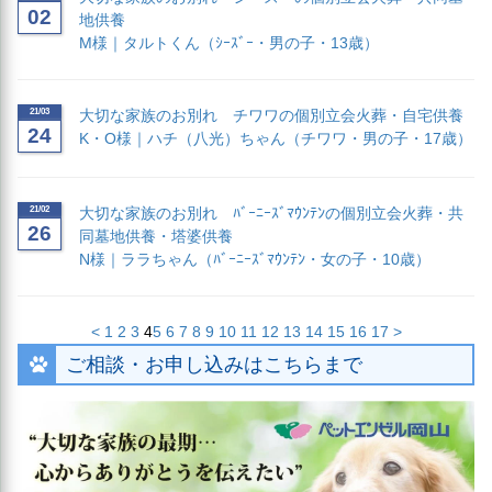
02
地供養
M様｜タルトくん（ｼｰｽﾞｰ・男の子・13歳）
21/03
大切な家族のお別れ チワワの個別立会火葬・自宅供養
24
K・O様｜ハチ（八光）ちゃん（チワワ・男の子・17歳）
21/02
大切な家族のお別れ ﾊﾞｰﾆｰｽﾞﾏｳﾝﾃﾝの個別立会火葬・共
26
同墓地供養・塔婆供養
N様｜ララちゃん（ﾊﾞｰﾆｰｽﾞﾏｳﾝﾃﾝ・女の子・10歳）
<
1
2
3
4
5
6
7
8
9
10
11
12
13
14
15
16
17
>
ご相談・お申し込みはこちらまで