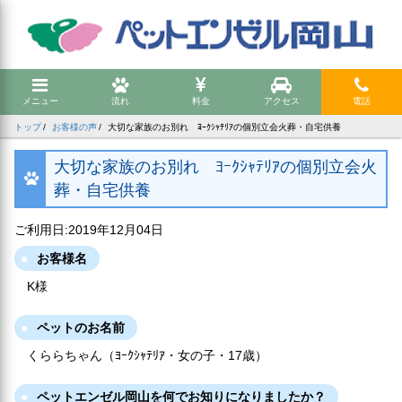
メニュー
流れ
料金
アクセス
電話
トップ
お客様の声
大切な家族のお別れ ﾖｰｸｼｬﾃﾘｱの個別立会火葬・自宅供養
大切な家族のお別れ ﾖｰｸｼｬﾃﾘｱの個別立会火
葬・自宅供養
ご利用日:2019年12月04日
お客様名
K様
ペットのお名前
くららちゃん（ﾖｰｸｼｬﾃﾘｱ・女の子・17歳）
ペットエンゼル岡山を何でお知りになりましたか？