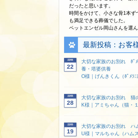
だったと思います。
時間をかけて、小さな骨1本ず
も満足できる葬儀でした。
ペットエンゼル岡山さんを選ん
最新投稿：お客
22/06
大切な家族のお別れ ﾎﾟﾒﾗ
22
養・塔婆供養
O様｜げんきくん（ﾎﾟﾒﾗﾆｱ
22/05
大切な家族のお別れ 猫
28
K様｜アミちゃん（猫・
22/05
大切な家族のお別れ ハ
19
U様｜マルちゃん（ハム