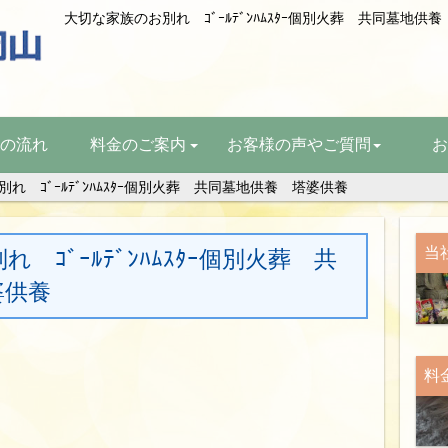
の流れ
料金のご案内
お客様の声やご質問
お
れ ｺﾞｰﾙﾃﾞﾝﾊﾑｽﾀｰ個別火葬 共同墓地供養 塔婆供養
当
 ｺﾞｰﾙﾃﾞﾝﾊﾑｽﾀｰ個別火葬 共
婆供養
料