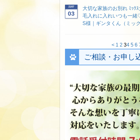
21/07
大切な家族のお別れ ﾐｯｸ
03
毛入れに入れいつも一緒
S様｜ギンタくん（ミック
<
1
2
3
4
5
6
ご相談・お申し