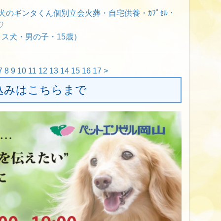
ｽ犬のギンタくん個別立会火葬・自宅供養・ｶﾌﾟｾﾙ・
♡
ス犬・男の子・15歳）
7
8
9
10
11
12
13
14
15
16
17
>
込みはこちらまで