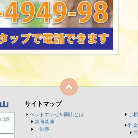
サイトマップ
ペットエンゼル岡山とは
ご相
山市北区
共同墓地
料金
ご供養
共