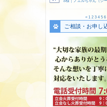
S様｜ノエルちゃん（シー
<
1
2
3
4
5
6
ご相談・お申し