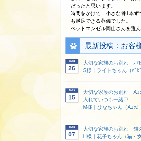
だったと思います。
時間をかけて、小さな骨1本ず
も満足できる葬儀でした。
ペットエンゼル岡山さんを選ん
最新投稿：お客
20/03
大切な家族のお別れ パ
26
S様｜ライトちゃん（ﾊﾟﾋ
20/03
大切な家族のお別れ Aｺｯ
15
入れていつも一緒♡
M様｜ひなちゃん（Aｺｯｶｰ
20/03
大切な家族のお別れ 猫
07
H様｜花子ちゃん（猫・女