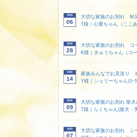
20/03
大切な家族のお別れ M
06
T様｜心愛ちゃん（ここあち
20/02
大切な家族のお別れ コ
28
K様｜きゅうちゃん（コー
20/02
家族みんなでお見送り ﾖｰ
14
Y様｜シェリーちゃん(ﾖｰｸ
20/02
大切な家族のお別れ 柴
09
T様｜らくちゃん(柴犬・
20/02
大切な家族のお別れ シ
07