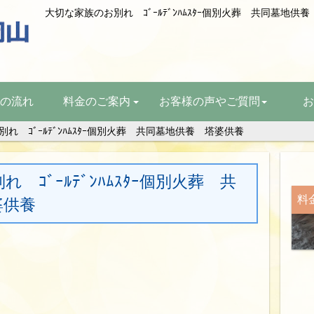
の流れ
料金のご案内
お客様の声やご質問
お
れ ｺﾞｰﾙﾃﾞﾝﾊﾑｽﾀｰ個別火葬 共同墓地供養 塔婆供養
 ｺﾞｰﾙﾃﾞﾝﾊﾑｽﾀｰ個別火葬 共
料
婆供養