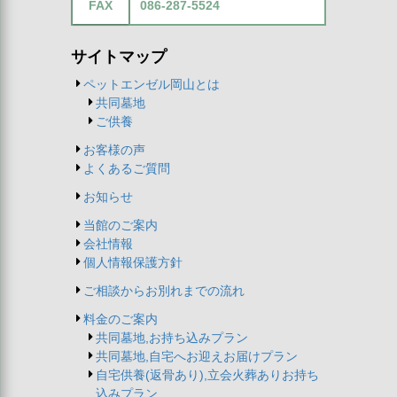
FAX
086-287-5524
サイトマップ
ペットエンゼル岡山とは
共同墓地
ご供養
お客様の声
よくあるご質問
お知らせ
当館のご案内
会社情報
個人情報保護方針
ご相談からお別れまでの流れ
料金のご案内
共同墓地,お持ち込みプラン
共同墓地,自宅へお迎えお届けプラン
自宅供養(返骨あり),立会火葬ありお持ち
込みプラン