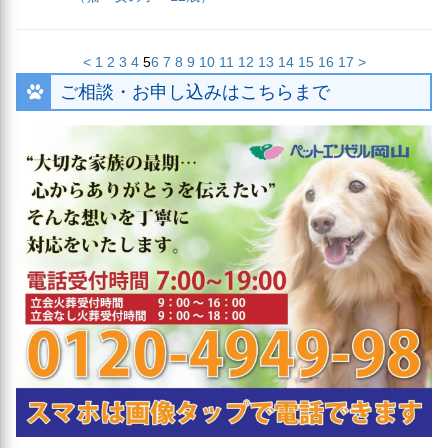
<
1
2
3
4
5
6
7
8
9
10
11
12
13
14
15
16
17
>
ご相談・お申し込みはこちらまで