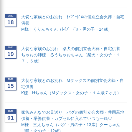
20/12
大切な家族とのお別れ ﾄｲﾌﾟｰﾄﾞﾙの個別立会火葬・自宅
18
供養
M様｜くりんちゃん（ﾄｲﾌﾟｰﾄﾞﾙ・男の子・14歳）
20/11
大切な家族のお別れ 柴犬の個別立会火葬・自宅供養
19
ちゃおの姉様｜るうちゃおちゃん（柴犬・女の子・１
７．５歳）
20/10
大切な家族とのお別れ Mダックスの個別立会火葬・自
15
宅供養
K様｜Hちゃん（Mダックス・女の子・１４歳７ヶ月）
20/10
家族みんなでお見送り パグの個別立会火葬・共同墓地
01
供養・塔婆供養・カプセルに入れていつも一緒♡
M様｜三太ちゃん（パグ・男の子・13歳）クーちゃん
（猫・女の子・12歳）