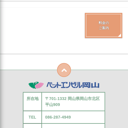
料金の
ご案内
所在地
〒701-1332 岡山県岡山市北区
平山909
TEL
086-287-4949