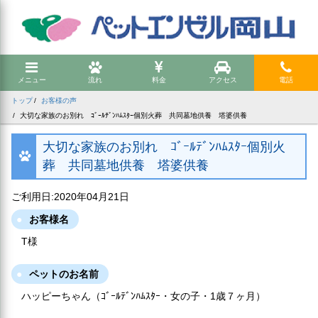
メニュー
流れ
料金
アクセス
電話
トップ
お客様の声
大切な家族のお別れ ｺﾞｰﾙﾃﾞﾝﾊﾑｽﾀｰ個別火葬 共同墓地供養 塔婆供養
大切な家族のお別れ ｺﾞｰﾙﾃﾞﾝﾊﾑｽﾀｰ個別火
葬 共同墓地供養 塔婆供養
ご利用日:2020年04月21日
お客様名
T様
ペットのお名前
ハッピーちゃん（ｺﾞｰﾙﾃﾞﾝﾊﾑｽﾀｰ・女の子・1歳７ヶ月）