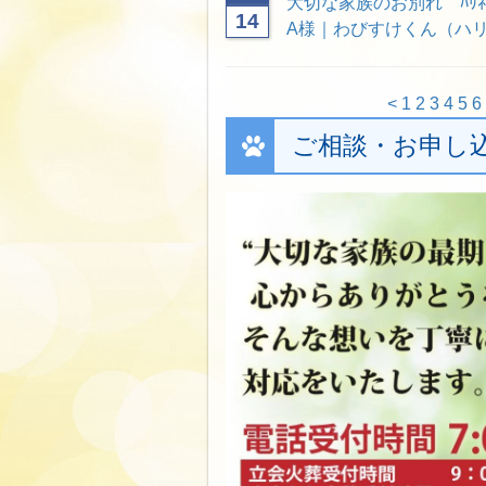
大切な家族のお別れ ﾊﾘ
14
A様｜わびすけくん（ハ
<
1
2
3
4
5
6
ご相談・お申し