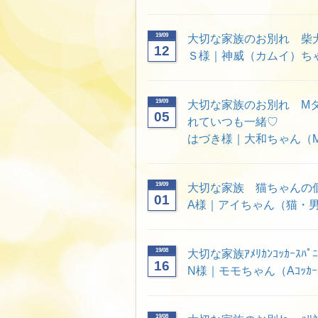
19/09
大切な家族のお別れ 柴
12
Ｓ様｜神威（カムイ）ちゃ
19/09
大切な家族のお別れ M
05
れていつも一緒♡
はづき様｜大和ちゃん（M
19/09
大切な家族 猫ちゃんの
01
A様｜アイちゃん（猫・
19/08
大切な家族ｱﾒﾘｶﾝｺｯｶｰ
16
N様｜モモちゃん（Aｺｯｶｰ
19/08