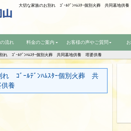
の流れ
料金のご案内
お客様の声やご質問
お
れ ｺﾞｰﾙﾃﾞﾝﾊﾑｽﾀｰ個別火葬 共同墓地供養 塔婆供養
 ｺﾞｰﾙﾃﾞﾝﾊﾑｽﾀｰ個別火葬 共
婆供養