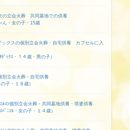
犬の立会火葬 共同墓地での供養
ん・女の子・15歳
ダックスの個別立会火葬・自宅供養 カプセルに入
ﾀﾞｯｸｽ・１４歳・男の子）
個別立会火葬・自宅供養
男の子・１８歳）
ｽﾊﾟﾆｴﾙの個別立会火葬・共同墓地供養・塔婆供養
ｽﾊﾟﾆｴﾙ・女の子・１４歳）