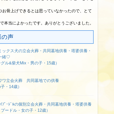
つお骨上げできるとは思っていなかったので、とて
で本当によかったです。ありがとうございました。
様の声
ミックス犬の立会火葬・共同墓地供養・塔婆供養・
一緒♡
グル&柴犬Mix・男の子・15歳）
ワワ立会火葬 共同墓地での供養
子・14歳）
ｲﾌﾟｰﾄﾞﾙの個別立会火葬・共同墓地供養・塔婆供養
プードル・女の子・12歳）