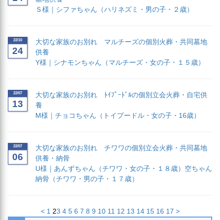
Ｓ様｜シファちゃん（ハリネズミ・男の子・２歳）
22/10
大切な家族のお別れ マルチーズの個別火葬・共同墓地
24
供養
Y様｜シナモンちゃん（マルチーズ・女の子・１５歳）
22/07
大切な家族のお別れ ﾄｲﾌﾟｰﾄﾞﾙの個別立会火葬・自宅供
13
養
M様｜チョコちゃん（トイプードル・女の子・16歳）
22/07
大切な家族のお別れ チワワの個別立会火葬・共同墓地
06
供養・納骨
U様｜あんずちゃん（チワワ・女の子・１８歳）空ちゃん
納骨（チワワ・男の子・１７歳）
<
1
2
3
4
5
6
7
8
9
10
11
12
13
14
15
16
17
>