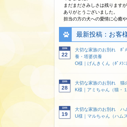
まだまださみしさは残りますが
ありがとうございました。
担当の方の犬への愛情に心癒や
最新投稿：お客
22/06
大切な家族のお別れ ﾎﾟﾒﾗ
22
養・塔婆供養
O様｜げんきくん（ﾎﾟﾒﾗﾆｱ
22/05
大切な家族のお別れ 猫
28
K様｜アミちゃん（猫・
22/05
大切な家族のお別れ ハ
19
U様｜マルちゃん（ハム