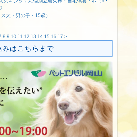
ｽ犬のギンタくん個別立会火葬・自宅供養・ｶﾌﾟｾﾙ・
♡
ス犬・男の子・15歳）
7
8
9
10
11
12
13
14
15
16
17
>
込みはこちらまで