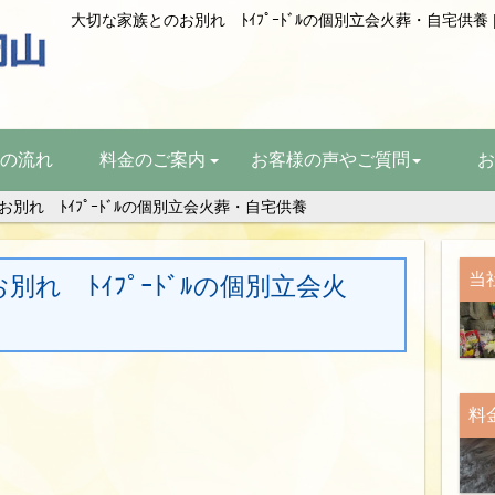
の流れ
料金のご案内
お客様の声やご質問
お
別れ ﾄｲﾌﾟｰﾄﾞﾙの個別立会火葬・自宅供養
当
れ ﾄｲﾌﾟｰﾄﾞﾙの個別立会火
料