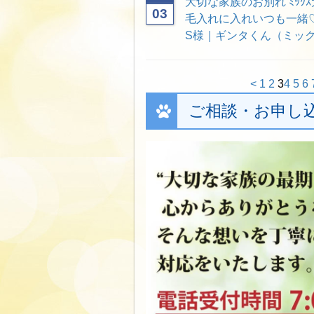
大切な家族のお別れ ﾐｯｸ
03
毛入れに入れいつも一緒
S様｜ギンタくん（ミック
<
1
2
3
4
5
6
ご相談・お申し