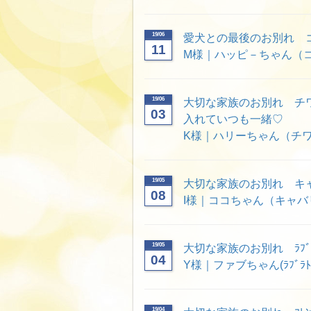
19/06
愛犬との最後のお別れ 
11
M様｜ハッピ－ちゃん（コ
19/06
大切な家族のお別れ チ
03
入れていつも一緒♡
K様｜ハリーちゃん（チワ
19/05
大切な家族のお別れ キ
08
I様｜ココちゃん（キャバ
19/05
大切な家族のお別れ ﾗﾌﾞﾗ
04
Y様｜ファブちゃん(ﾗﾌﾞﾗﾄ
19/04