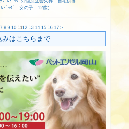
ﾁﾌﾞﾙﾄﾞｯｸﾞの個別立会火葬 自宅供養
ﾙﾄﾞｯｸﾞ 女の子 12歳）
7
8
9
10
11
12
13
14
15
16
17
>
込みはこちらまで