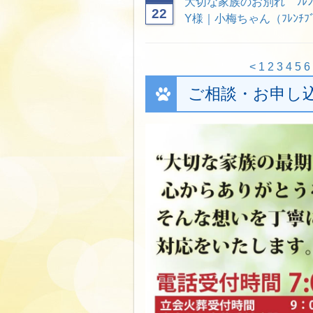
大切な家族のお別れ ﾌﾚﾝ
22
Y様｜小梅ちゃん（ﾌﾚﾝﾁﾌﾞ
<
1
2
3
4
5
6
ご相談・お申し