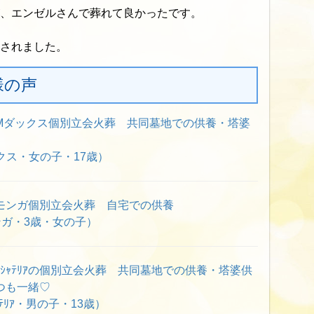
、エンゼルさんで葬れて良かったです。
されました。
様の声
Mダックス個別立会火葬 共同墓地での供養・塔婆
クス・女の子・17歳）
モンガ個別立会火葬 自宅での供養
ンガ・3歳・女の子）
ｸｼｬﾃﾘｱの個別立会火葬 共同墓地での供養・塔婆供
つも一緒♡
ﾃﾘｱ・男の子・13歳）