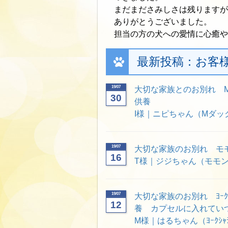
まだまださみしさは残りますが
ありがとうございました。
担当の方の犬への愛情に心癒や
最新投稿：お客
19/07
大切な家族とのお別れ 
30
供養
I様｜ニピちゃん（Mダッ
19/07
大切な家族のお別れ モ
16
T様｜ジジちゃん（モモ
19/07
大切な家族のお別れ ﾖｰ
12
養 カプセルに入れてい
M様｜はるちゃん（ﾖｰｸｼｬ